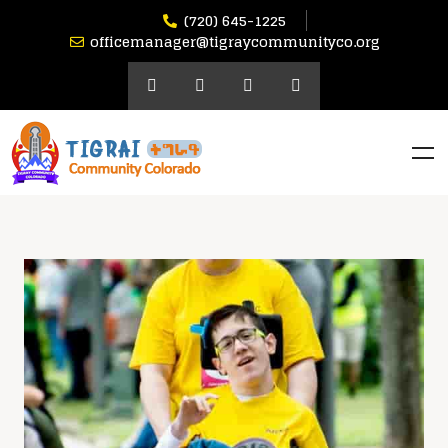
(720) 645-1225
officemanager@tigraycommunityco.org